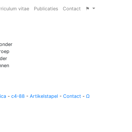
riculum vitae
Publicaties
Contact
⚑
zonder
roep
nder
nnen
ica
-
c4-88
-
Artikelstapel
-
Contact
-
Ω