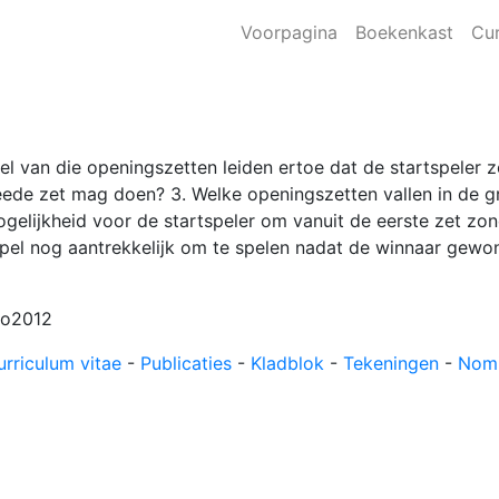
Voorpagina
Boekenkast
Cur
el van die openingszetten leiden ertoe dat de startspeler 
ede zet mag doen? 3. Welke openingszetten vallen in de g
mogelijkheid voor de startspeler om vanuit de eerste zet zo
 spel nog aantrekkelijk om te spelen nadat de winnaar gewo
0o2012
urriculum vitae
-
Publicaties
-
Kladblok
-
Tekeningen
-
Nom