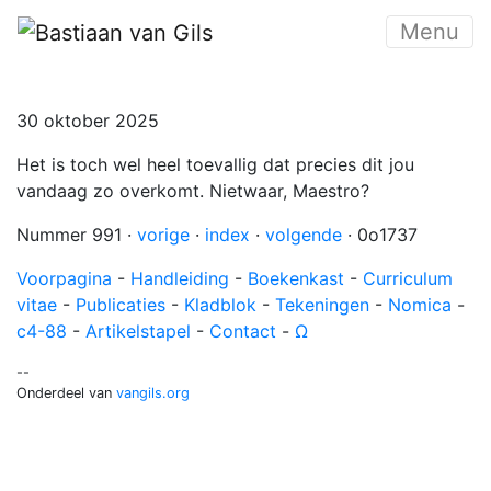
Menu
30 oktober 2025
Het is toch wel heel toevallig dat precies dit jou
vandaag zo overkomt. Nietwaar, Maestro?
Nummer 991 ·
vorige
·
index
·
volgende
· 0o1737
Voorpagina
-
Handleiding
-
Boekenkast
-
Curriculum
vitae
-
Publicaties
-
Kladblok
-
Tekeningen
-
Nomica
-
c4-88
-
Artikelstapel
-
Contact
-
Ω
--
Onderdeel van
vangils.org