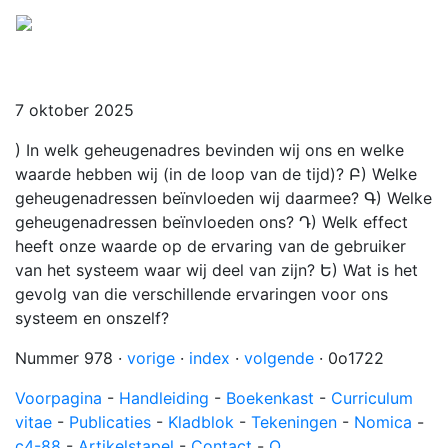
Menu
7 oktober 2025
) In welk geheugenadres bevinden wij ons en welke
waarde hebben wij (in de loop van de tijd)? Բ) Welke
geheugenadressen beïnvloeden wij daarmee? Գ) Welke
geheugenadressen beïnvloeden ons? Դ) Welk effect
heeft onze waarde op de ervaring van de gebruiker
van het systeem waar wij deel van zijn? Ե) Wat is het
gevolg van die verschillende ervaringen voor ons
systeem en onszelf?
Nummer 978 ·
vorige
·
index
·
volgende
· 0o1722
Voorpagina
-
Handleiding
-
Boekenkast
-
Curriculum
vitae
-
Publicaties
-
Kladblok
-
Tekeningen
-
Nomica
-
c4-88
-
Artikelstapel
-
Contact
-
Ω