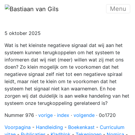
Menu
5 oktober 2025
Wat is het kleinste negatieve signaal dat wij aan het
systeem kunnen terugkoppelen om het systeem te
informeren dat wij niet (meer) willen wat zij met ons
doen? Zo klein mogelijk om te voorkomen dat het
negatieve signaal zelf niet tot een negatieve spiraal
leidt, maar niet te klein om te voorkomen dat het
systeem het signaal niet kan waarnemen. En hoe
zorgen wij dat duidelijk is aan welke handeling van het
systeem onze terugkoppeling gerelateerd is?
Nummer 976 ·
vorige
·
index
·
volgende
· 0o1720
Voorpagina
-
Handleiding
-
Boekenkast
-
Curriculum
vitae
-
Publicaties
-
Kladblok
-
Tekeningen
-
Nomica
-