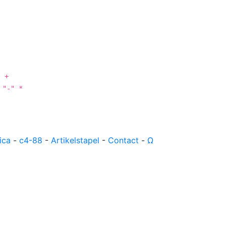
riculum vitae
Publicaties
Contact
⚑
" +
 "-" *
ica
-
c4-88
-
Artikelstapel
-
Contact
-
Ω