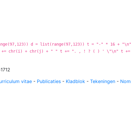
Voorpagina
Boekenkast
Cur
ange(97,123)) d = list(range(97,123)) t = "-" * 16 + "\n
 += chr(i) + chr(j) + " " t += ". , ! ? ( ) ' \"\n" t +=
o1712
urriculum vitae
-
Publicaties
-
Kladblok
-
Tekeningen
-
Nom