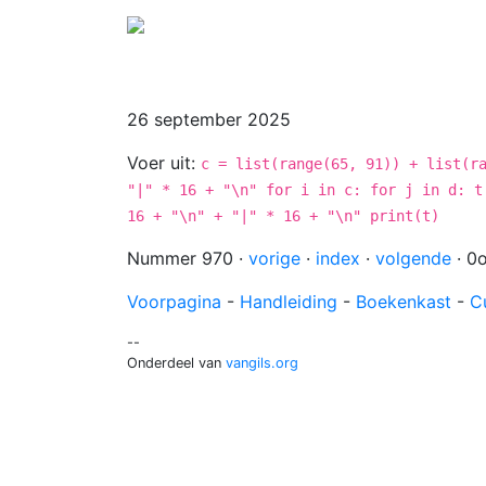
26 september 2025
Voer uit:
c = list(range(65, 91)) + list(r
"|" * 16 + "\n" for i in c: for j in d: t
16 + "\n" + "|" * 16 + "\n" print(t)
Nummer 970 ·
vorige
·
index
·
volgende
· 0
Voorpagina
-
Handleiding
-
Boekenkast
-
C
--
Onderdeel van
vangils.org