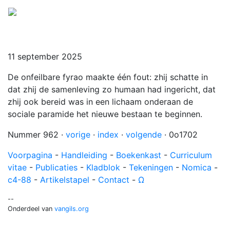
Menu
11 september 2025
De onfeilbare fyrao maakte één fout: zhij schatte in
dat zhij de samenleving zo humaan had ingericht, dat
zhij ook bereid was in een lichaam onderaan de
sociale paramide het nieuwe bestaan te beginnen.
Nummer 962 ·
vorige
·
index
·
volgende
· 0o1702
Voorpagina
-
Handleiding
-
Boekenkast
-
Curriculum
vitae
-
Publicaties
-
Kladblok
-
Tekeningen
-
Nomica
-
c4-88
-
Artikelstapel
-
Contact
-
Ω
--
Onderdeel van
vangils.org