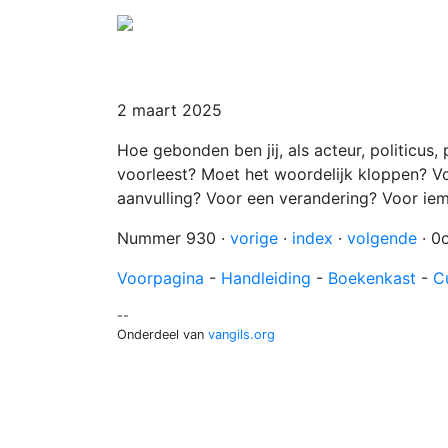
2 maart 2025
Hoe gebonden ben jij, als acteur, politicus,
voorleest? Moet het woordelijk kloppen? Vo
aanvulling? Voor een verandering? Voor iema
Nummer 930 ·
vorige
·
index
·
volgende
· 0
Voorpagina
-
Handleiding
-
Boekenkast
-
C
--
Onderdeel van
vangils.org