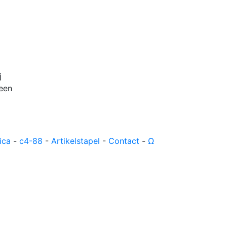
riculum vitae
Publicaties
Contact
⚑
j
 een
ica
-
c4-88
-
Artikelstapel
-
Contact
-
Ω