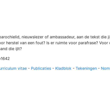
Voorpagina
Boekenkast
Cur
 parochielid, nieuwslezer of ambassadeur, aan de tekst die ji
or herstel van een fout? Is er ruimte voor parafrase? Voor
nd die ijlt?
o1642
urriculum vitae
-
Publicaties
-
Kladblok
-
Tekeningen
-
Nom