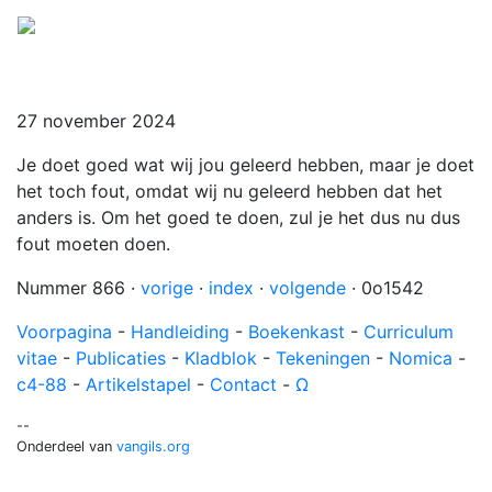
Menu
27 november 2024
Je doet goed wat wij jou geleerd hebben, maar je doet
het toch fout, omdat wij nu geleerd hebben dat het
anders is. Om het goed te doen, zul je het dus nu dus
fout moeten doen.
Nummer 866 ·
vorige
·
index
·
volgende
· 0o1542
Voorpagina
-
Handleiding
-
Boekenkast
-
Curriculum
vitae
-
Publicaties
-
Kladblok
-
Tekeningen
-
Nomica
-
c4-88
-
Artikelstapel
-
Contact
-
Ω
--
Onderdeel van
vangils.org