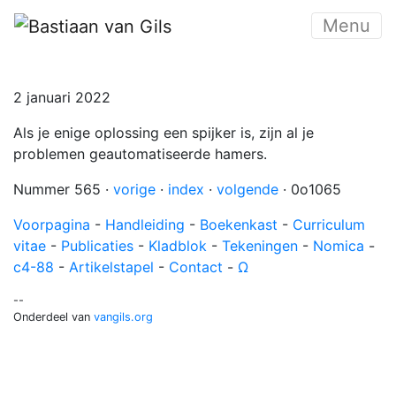
Menu
2 januari 2022
Als je enige oplossing een spijker is, zijn al je
problemen geautomatiseerde hamers.
Nummer 565 ·
vorige
·
index
·
volgende
· 0o1065
Voorpagina
-
Handleiding
-
Boekenkast
-
Curriculum
vitae
-
Publicaties
-
Kladblok
-
Tekeningen
-
Nomica
-
c4-88
-
Artikelstapel
-
Contact
-
Ω
--
Onderdeel van
vangils.org