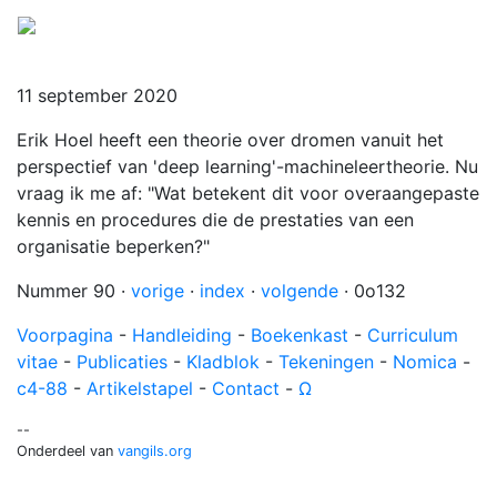
Menu
11 september 2020
Erik Hoel heeft een theorie over dromen vanuit het
perspectief van 'deep learning'-machineleertheorie. Nu
vraag ik me af: "Wat betekent dit voor overaangepaste
kennis en procedures die de prestaties van een
organisatie beperken?"
Nummer 90 ·
vorige
·
index
·
volgende
· 0o132
Voorpagina
-
Handleiding
-
Boekenkast
-
Curriculum
vitae
-
Publicaties
-
Kladblok
-
Tekeningen
-
Nomica
-
c4-88
-
Artikelstapel
-
Contact
-
Ω
--
Onderdeel van
vangils.org