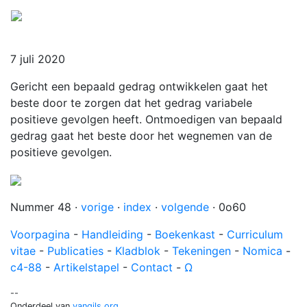
Menu
7 juli 2020
Gericht een bepaald gedrag ontwikkelen gaat het
beste door te zorgen dat het gedrag variabele
positieve gevolgen heeft. Ontmoedigen van bepaald
gedrag gaat het beste door het wegnemen van de
positieve gevolgen.
Nummer 48 ·
vorige
·
index
·
volgende
· 0o60
Voorpagina
-
Handleiding
-
Boekenkast
-
Curriculum
vitae
-
Publicaties
-
Kladblok
-
Tekeningen
-
Nomica
-
c4-88
-
Artikelstapel
-
Contact
-
Ω
--
Onderdeel van
vangils.org